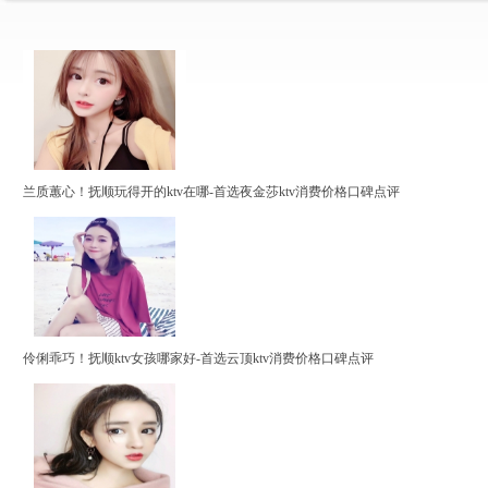
兰质蕙心！抚顺玩得开的ktv在哪-首选夜金莎ktv消费价格口碑点评
伶俐乖巧！抚顺ktv女孩哪家好-首选云顶ktv消费价格口碑点评