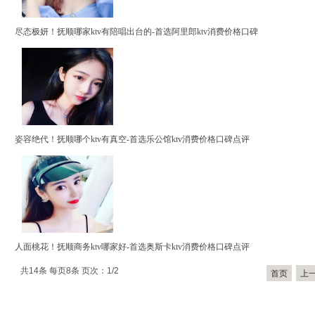
尽态极妍！抚顺哪家ktv有陪唱出台的-首选阿里郎ktv消费价格口碑
姿容绝代！抚顺哪个ktv有真空-首选乐公馆ktv消费价格口碑点评
人面桃花！抚顺商务ktv哪家好-首选奥斯卡ktv消费价格口碑点评
共14条 每页8条 页次：1/2
首页
上