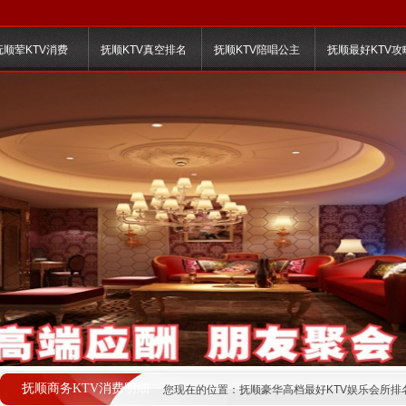
抚顺荤KTV消费
抚顺KTV真空排名
抚顺KTV陪唱公主
抚顺最好KTV攻
抚顺商务KTV消费明细
您现在的位置：
抚顺豪华高档最好KTV娱乐会所排