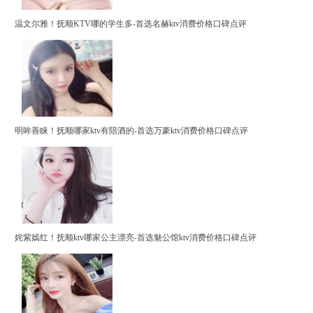
温文尔雅！抚顺KTV哪的学生多-首选名赫ktv消费价格口碑点评
明眸善睐！抚顺哪家ktv有陪酒的-首选万豪ktv消费价格口碑点评
姹紫嫣红！抚顺ktv哪家公主漂亮-首选魅公馆ktv消费价格口碑点评