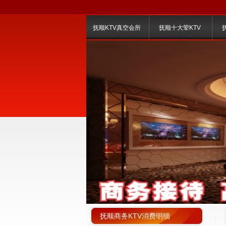
抚顺KTV真空会所
抚顺十大荤KTV
抚顺商务KTV消费明细