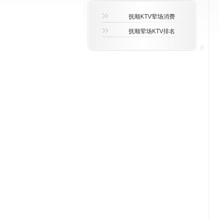
抚顺KTV荤场消费
抚顺荤场KTV排名