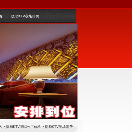
略
抚顺KTV夜场招聘
名
>
抚顺KTV陪唱公主价格
>
抚顺KTV荤场消费