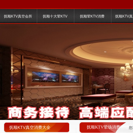
抚顺KTV真空会所
抚顺十大荤KTV
抚顺荤KTV消费
抚顺KTV
抚顺KTV真空消费大全
抚顺KTV荤场消费明细
您